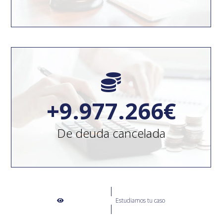
1000
+
10.000.000
€
De deuda cancelada
Estudiamos tu caso