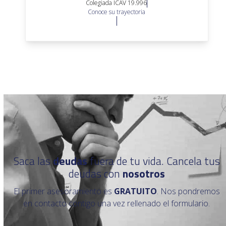
Colegiada ICAV 19.996
Conoce su trayectoria
Saca las
deudas
fuera de tu vida. Cancela tus
deudas con
nosotros
El primer asesoramiento es
GRATUITO
. Nos pondremos
en contacto contigo una vez rellenado el formulario.