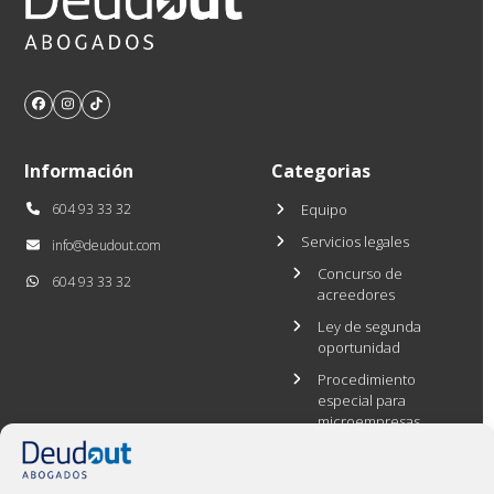
Facebook
Instagram
Tiktok
Información
Categorias
604 93 33 32
Equipo
Servicios legales
info@deudout.com
Concurso de
604 93 33 32
acreedores
Ley de segunda
oportunidad
Procedimiento
especial para
microempresas
Casos de éxito
Blog