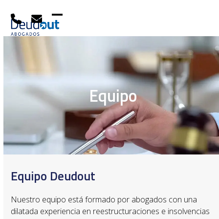
Skip
to
content
Open
Close
mobile
mobile
menu
menu
Equipo
Equipo Deudout
Nuestro equipo está formado por abogados con una
dilatada experiencia en reestructuraciones e insolvencias