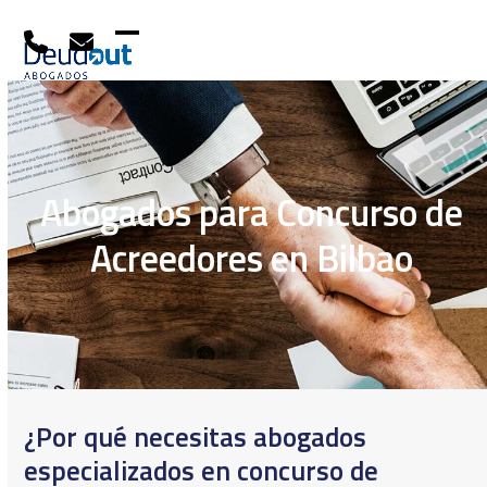
Skip
to
content
Open
Close
mobile
mobile
menu
menu
Abogados para Concurso de
Acreedores en Bilbao
¿Por qué necesitas abogados
especializados en concurso de