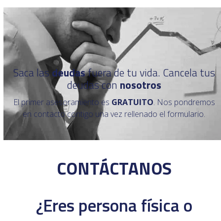
Saca las
deudas
fuera de tu vida. Cancela tus
deudas con
nosotros
El primer asesoramiento es
GRATUITO
. Nos pondremos
en contacto contigo una vez rellenado el formulario.
CONTÁCTANOS
¿Eres persona física o