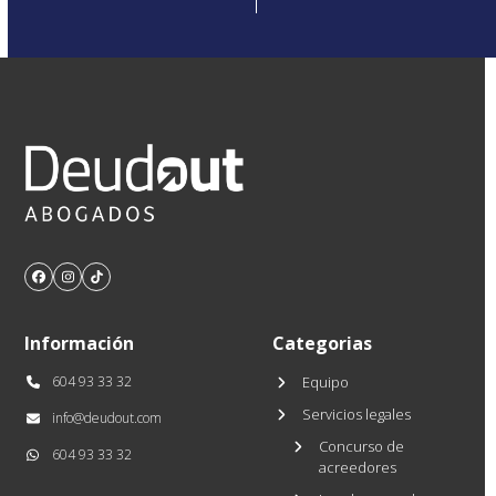
Facebook
Instagram
Tiktok
Información
Categorias
604 93 33 32
Equipo
Servicios legales
info@deudout.com
Concurso de
604 93 33 32
acreedores