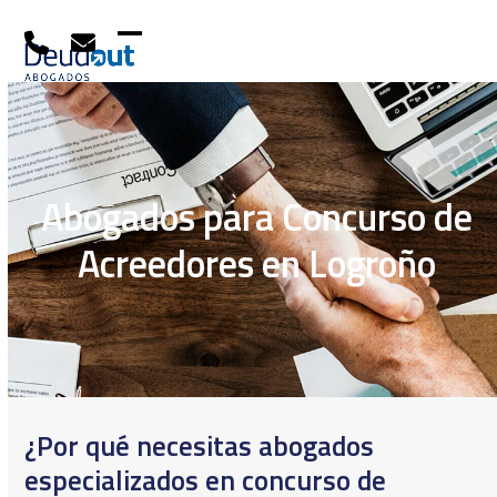
Skip
to
content
Open
Close
mobile
mobile
menu
menu
Abogados para Concurso de
Acreedores en Logroño
¿Por qué necesitas abogados
especializados en concurso de