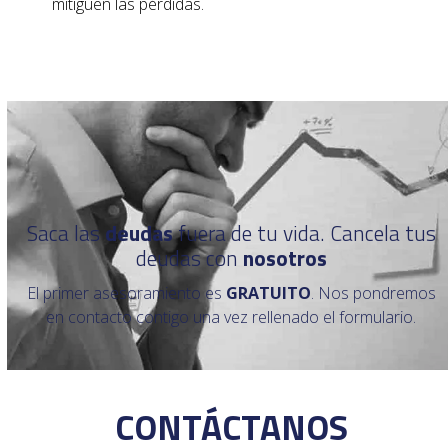
mitiguen las pérdidas.
Saca las
deudas
fuera de tu vida. Cancela tus
deudas con
nosotros
El primer asesoramiento es
GRATUITO
. Nos pondremos
en contacto contigo una vez rellenado el formulario.
CONTÁCTANOS