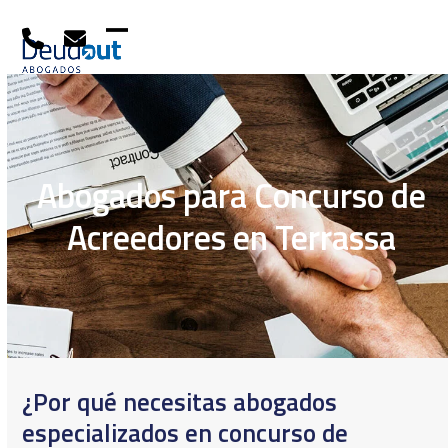
Skip
to
content
Open
Close
mobile
mobile
menu
menu
Abogados para Concurso de
Acreedores en Terrassa
¿Por qué necesitas abogados
especializados en concurso de