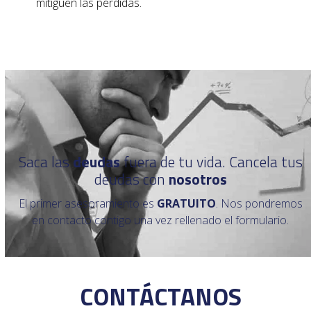
mitiguen las pérdidas.
Saca las
deudas
fuera de tu vida. Cancela tus
deudas con
nosotros
El primer asesoramiento es
GRATUITO
. Nos pondremos
en contacto contigo una vez rellenado el formulario.
CONTÁCTANOS