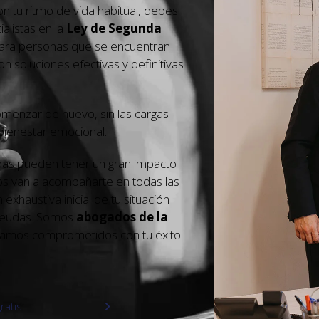
n tu ritmo de vida habitual, debes
alistas en la
Ley de Segunda
ara personas que se encuentran
n soluciones efectivas y definitivas
omenzar de nuevo, sin las cargas
bienestar emocional.
as pueden tener un gran impacto
tos van a acompañarte en todas las
xhaustiva inicial de tu situación
 deudas. Somos
abogados de la
tamos comprometidos con tu éxito
gratis