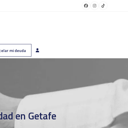
Facebook
Instagram
Tiktok
celar mi deuda
dad en Getafe