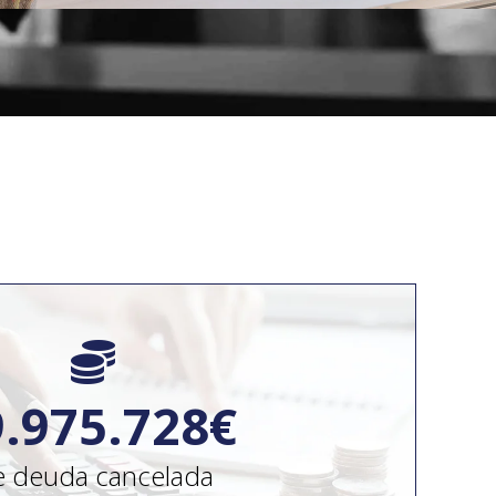
10000000
0.000.000
€
 deuda cancelada