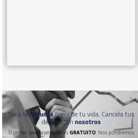
Saca las
deudas
fuera de tu vida. Cancela tus
deudas con
nosotros
El primer asesoramiento es
GRATUITO
. Nos pondremos