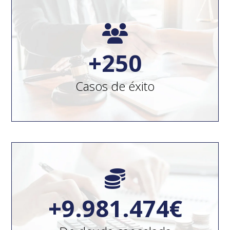
250
+
250
Casos de éxito
1000
+
10.000.000
€