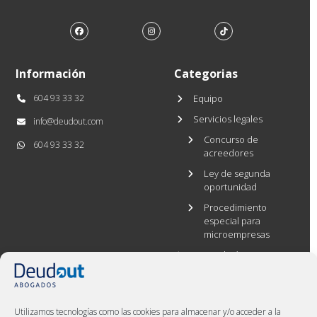
Facebook
Instagram
Tiktok
Información
Categorias
604 93 33 32
Equipo
Servicios legales
info@deudout.com
Concurso de
604 93 33 32
acreedores
Ley de segunda
oportunidad
Procedimiento
especial para
microempresas
Casos de éxito
Blog
Área interna
Utilizamos tecnologías como las cookies para almacenar y/o acceder a la